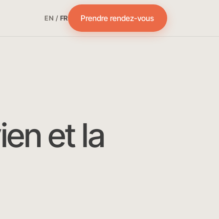
Prendre rendez-vous
EN
/
FR
ien et la