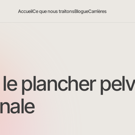
Accueil
Ce que nous traitons
Blogue
Carrières
 le plancher pelv
inale