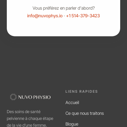
Vous préférez en parler d'abord?
info@nuvophys.io
·
+1 514-379-3423
LIENS RAPIDES
Accueil
Des soins de santé
Ce que nous traitons
pelvienne à chaque étape
Blogue
de la vie d’une femme.