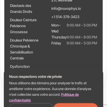
217, Montréal
Diastasis des
info@nuvophys.io
Grands Droits
+1 514-379-3423
Douleur Ceinture
Mon–
9:00 AM – 5:00 PM
Pelvienne
Wed
Grossesse
Thursday
9:00 AM – 8:00 PM
Douleur Pelvienne
Friday
9:00 AM – 5:00 PM
Chronique &
Sensibilisation
Centrale
Dysfonction
Intestinale &
Nous respectons votre vie privée
Constipation
Nous utilisons des témoins pour analyser le trafic et
améliorer votre expérience. Aucune donnée d’analyse
n’est collectée sans votre accord.
Politique de
confidentialité
© 2026 Nuvo Physio. Tous droits réservés.