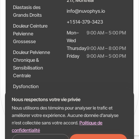
217, Montréal
Diastasis des
info@nuvophys.io
Grands Droits
+1 514-379-3423
Douleur Ceinture
Mon–
9:00 AM – 5:00 PM
Pelvienne
Wed
Grossesse
Thursday
9:00 AM – 8:00 PM
Douleur Pelvienne
Friday
9:00 AM – 5:00 PM
Chronique &
Sensibilisation
Centrale
Dysfonction
Intestinale &
Nous respectons votre vie privée
Constipation
Nous utilisons des témoins pour analyser le trafic et
améliorer votre expérience. Aucune donnée d’analyse
n’est collectée sans votre accord.
Politique de
confidentialité
© 2026 Nuvo Physio. Tous droits réservés.