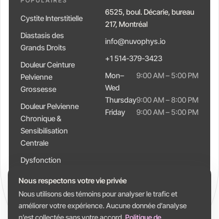
POPULAIRES
6525, boul. Décarie, bureau
Cystite Interstitielle
217, Montréal
Diastasis des
info@nuvophys.io
Grands Droits
+1 514-379-3423
Douleur Ceinture
Mon–
9:00 AM – 5:00 PM
Pelvienne
Wed
Grossesse
Thursday
9:00 AM – 8:00 PM
Douleur Pelvienne
Friday
9:00 AM – 5:00 PM
Chronique &
Sensibilisation
Centrale
Dysfonction
Intestinale &
Nous respectons votre vie privée
Constipation
Nous utilisons des témoins pour analyser le trafic et
améliorer votre expérience. Aucune donnée d’analyse
n’est collectée sans votre accord.
Politique de